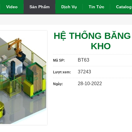
Video
Sản Phẩm
Dịch Vụ
Tin Tức
Catalo
HỆ THỐNG BĂNG 
KHO
BT63
Mã SP:
37243
Lượt xem:
28-10-2022
Ngày: