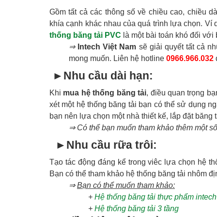
Gồm tất cả các thông số về chiều cao, chiều 
khía cạnh khác nhau của quá trình lựa chọn. Ví
thống băng tải PVC
là một bài toán khó đối với 
⇒
Intech Việt Nam
sẽ giải quyết tất cả 
mong muốn. Liên hệ hotline
0966.966.032
►
Nhu cầu dài hạn:
Khi
mua hệ thống băng tải
, điều quan trọng b
xét một hệ thống băng tải bạn có thể sử dụng n
bạn nên lựa chọn một nhà thiết kế, lắp đặt băng t
⇒ Có thể bạn muốn tham khảo thêm một số hệ
►
Nhu cầu rữa trôi:
Tạo tác động đáng kể trong viêc lựa chọn hệ t
Bạn có thể tham khảo hệ thống băng tải nhôm đị
⇒
Bạn có thể muốn tham khảo:
+
Hệ thống băng tải thực phẩm intec
+
Hệ thống băng tải 3 tầng