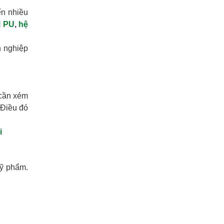
ến nhiều
i PU
,
hệ
h nghiệp
 cần xém
 Điều đó
i
mỹ phẩm.