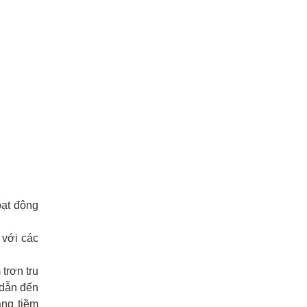
Băng tải PVC cong 90 độ | Intech Group
Giới thiệu về Intech Group
Tiệc tất niên 2017 Intech Việt Nam
Băng tải Intech Việt Nam
Băng tải hàng - Băng tải hàng lên xe ô tô
Băng tải xích Intech Việt Nam
Kỷ niệm 5 năm thành lập Intech Việt Nam!
oạt động
 với các
trơn tru
 dẫn đến
àng tiềm