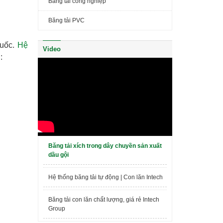
Băng tải công nghiệp
Băng tải PVC
quốc.
Hệ
Video
:
Băng tải xích trong dây chuyền sản xuất
dầu gội
Hệ thống băng tải tự động | Con lăn Intech
Băng tải con lăn chất lượng, giá rẻ Intech
Group