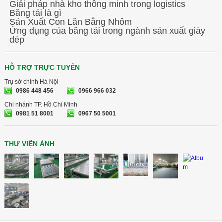
Giải pháp nhà kho thông minh trong logistics
Băng tải Intech Việt Nam
Băng tải là gì
Sản Xuất Con Lăn Bằng Nhôm
Băng tải hàng - Băng tải hàng lên xe ô tô
Ứng dụng của băng tải trong ngành sản xuất giày
dép
Băng tải xích Intech Việt Nam
HỖ TRỢ TRỰC TUYẾN
Kỷ niệm 5 năm thành lập Intech Việt Nam!
Trụ sở chính Hà Nội
0986 448 456
0966 966 032
Chi nhánh TP. Hồ Chí Minh
0981 51 8001
0967 50 5001
THƯ VIỆN ẢNH