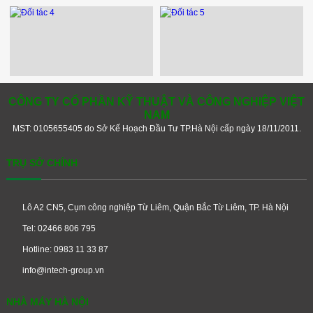
CÔNG TY CỔ PHẦN KỸ THUẬT VÀ CÔNG NGHIỆP VIỆT
NAM
MST: 0105655405 do Sở Kế Hoạch Đầu Tư TP.Hà Nội cấp ngày 18/11/2011.
TRỤ SỞ CHÍNH
Lô A2 CN5, Cụm công nghiệp Từ Liêm, Quận Bắc Từ Liêm, TP. Hà Nội
Tel: 02466 806 795
Hotline: 0983 11 33 87
info@intech-group.vn
NHÀ MÁY HÀ NỘI