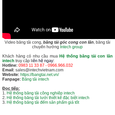
Video băng tải cong,
băng tải góc cong con lăn
, băng tải
chuyển hướng
Intech group
Khách hàng có nhu cầu mua
Hệ thống băng tải con lăn
intech
truy cập li
ên hệ ngay:
Hotline:
0983 11 33 87 - 0966.966.032
Email:
sales@intechvietnam.com
Website:
https://bangtai.net.vn/
Fanpage:
Băng tải intech
Đọc tiếp:
1.
Hệ thống băng tải công nghiệp intech
2.
Hệ thống băng tải lưới thiết kế đặc biệt intech
3.
Hệ thống băng tải đếm sản phẩm giá tốt