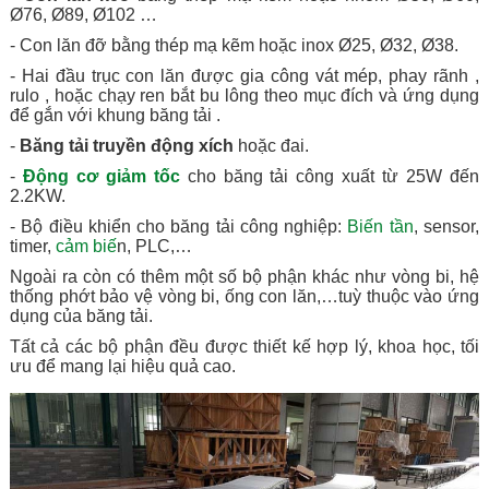
Ø76, Ø89, Ø102 …
- Con lăn đỡ bằng thép mạ kẽm hoặc inox Ø25, Ø32, Ø38.
- Hai đầu trục con lăn được gia công vát mép, phay rãnh ,
rulo , hoặc chạy ren bắt bu lông theo mục đích và ứng dụng
để gắn với khung băng tải .
-
Băng tải truyền động xích
hoặc đai.
-
Động cơ giảm tốc
cho băng tải công xuất từ 25W đến
2.2KW.
- Bộ điều khiển cho băng tải công nghiệp:
Biến tần
, sensor,
timer,
cảm biế
n, PLC,…
Ngoài ra còn có thêm một số bộ phận khác như vòng bi, hệ
thống phớt bảo vệ vòng bi, ống con lăn,…tuỳ thuộc vào ứng
dụng của băng tải.
Tất cả các bộ phận đều được thiết kế hợp lý, khoa học, tối
ưu để mang lại hiệu quả cao.