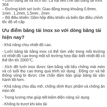
– Lưới băng tải và xích đỡ: Là vật liệu chế tạo băng tải Inox
304
– Đường kính sợi lưới: Giao động trong khoảng 0.8mm,
1mm , 1.2mm, 1,5mm , 2mm
– Bộ điều khiển: Gồm hộp điều khiển và biến tần điều chỉnh
tốc độ vô cấp
Ưu điểm băng tải Inox so với dòng băng tải
hiện nay?
- Khả năng chịu nhiệt độ cao.
- Lưới băng tải bằng inox có thể làm việc trong môi trường
có nhiệt độ cao trong một số trường hợp đặc biệt nhiệt độ có
thể lên tới 2000°C.
- Xích đỡ lưới inox được làm bằng vật liệu chống mài mòn
và có tuổi thọ cao trong quá trình sử dụng . Động cơ và hệ
thống vòng bi được che chắn đảm bảo giúp băng tải vận
hành tốt hơn.
- Khả năng chịu dầu mỡ, chống dính thực phẩm và chống ăn
mòn tốt
- Trọng lượng nhẹ giúp tiết kiệm điện năng sử dụng
- Không bị trượt khi kéo tải