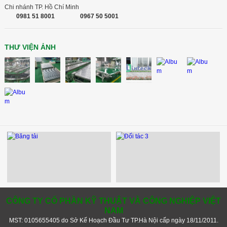
Chi nhánh TP. Hồ Chí Minh
0981 51 8001
0967 50 5001
THƯ VIỆN ẢNH
CÔNG TY CỔ PHẦN KỸ THUẬT VÀ CÔNG NGHIỆP VIỆT
NAM
MST: 0105655405 do Sở Kế Hoạch Đầu Tư TP.Hà Nội cấp ngày 18/11/2011.