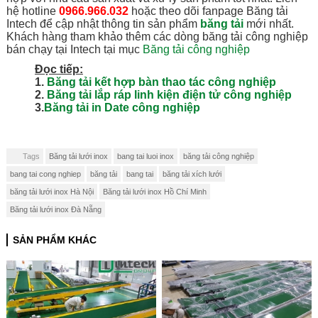
hệ hotline
0966.966.032
hoặc theo dõi fanpage Băng tải
Intech để cập nhật thông tin sản phẩm
băng tải
mới nhất.
Khách hàng tham khảo thêm các dòng băng tải công nghiệp
bán chạy tại Intech tại mục
Băng tải công nghiệp
Đọc tiếp:
1.
Băng tải kết hợp bàn thao tác công nghiệp
2.
Băng tải lắp ráp linh kiện điện tử công nghiệp
3.
Băng tải in Date công nghiệp
Tags
Băng tải lưới inox
bang tai luoi inox
băng tải công nghiệp
bang tai cong nghiep
băng tải
bang tai
băng tải xích lưới
băng tải lưới inox Hà Nội
Băng tải lưới inox Hồ Chí Minh
Băng tải lưới inox Đà Nẵng
SẢN PHẨM KHÁC