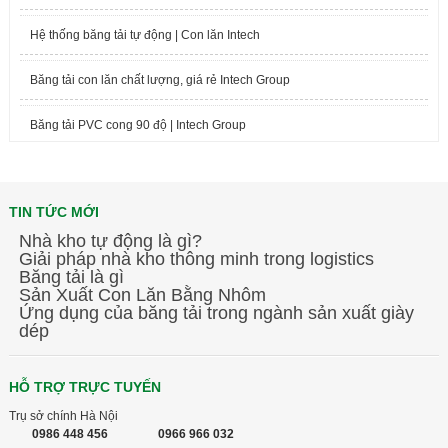
Hệ thống băng tải tự động | Con lăn Intech
Băng tải con lăn chất lượng, giá rẻ Intech Group
Băng tải PVC cong 90 độ | Intech Group
Giới thiệu về Intech Group
TIN TỨC MỚI
Tiệc tất niên 2017 Intech Việt Nam
Nhà kho tự động là gì?
Giải pháp nhà kho thông minh trong logistics
Băng tải Intech Việt Nam
Băng tải là gì
Sản Xuất Con Lăn Bằng Nhôm
Băng tải hàng - Băng tải hàng lên xe ô tô
Ứng dụng của băng tải trong ngành sản xuất giày
dép
Băng tải xích Intech Việt Nam
HỖ TRỢ TRỰC TUYẾN
Kỷ niệm 5 năm thành lập Intech Việt Nam!
Trụ sở chính Hà Nội
0986 448 456
0966 966 032