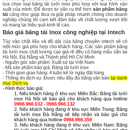
lựa chọn loại băng tải lưới inox phù hợp với loại hình sản
xuất của mình. Để được tư vấn cụ thể hơn
sản phẩm băng
tải
cũng như giúp đưa ra giải pháp nhanh chóng cho doanh
nghiệp chúng tôi cam kết đảm bảo về chất lượng vượt trội
và mang lại hiệu quả kinh tế cao.
Báo giá băng tải Inox công nghiệp tại Intech
Tùy vào chất liệu và độ dài của băng chuyền intech sẽ có
một mức giá phù hợp cho khách hàng. Các sản phẩm băng
tải lưới inox chất lượng cao giá rẽ đều có hàng mẫu sẳn tại
Hà Nội, Đà Nẵng và Thành phố Hồ Chí Minh
- Nguồn góc sản phẩm: Xuất sứ tại Việt Nam
- Mã sản phẩm báo giá: Băng tải lưới inox
- Thời gian giao hàng: 4 tuần kể từ ngày đặt hàng
- Thông tin dịch vụ: Được nêu đầy đủ bằng văn bản
tại danh
mục Dịch vụ
- Hình thức báo giá:
1. Nếu khách hàng ở khu vực Miền Bắc: Băng tải lưới
inox Hà Nội sẽ báo giá cho khách hàng qua hotline
0966.966.032 - 0966.966.132
2. Nếu khách hàng đang ở khu vực Miền Trung: Băng
tải lưới inox Đà Nẵng sẽ tiếp nhận và báo giá cho
khách hàng qua hotline
0966.966.359
3. Nếu khách hàng đang ở khu vực Miền Nam: Băng